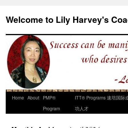
Welcome to Lily Harvey's Coa
Home
About
PMP®
ITT® Programs 速培国际
Program
功人才