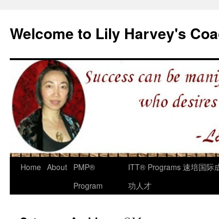
Welcome to Lily Harvey's Coa
Home
About
PMP®
ITT® Programs 速培国际
Program
功人才