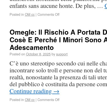
enfants sans aucune honte. De plus, …
Posted in
OM cc
|
Comments Off
Omegle: Il Rischio A Portata D
Cosè E Perché I Minori Sono A
Adescamento
Posted on
October 8, 2025
by
support
C’è uno stereotipo secondo cui nelle cha
incontrare solo troll e persone non del tu
realtà, nonostante la presenza di tali ute
del pubblico è costituita da persone co
Continue reading
→
Posted in
OM cc
|
Comments Off