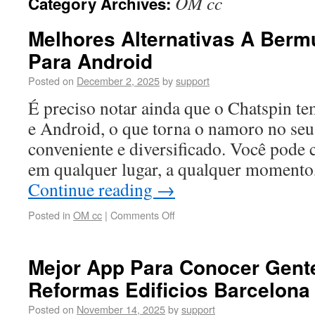
OM cc
Category Archives:
Melhores Alternativas A Berm
Para Android
Posted on
December 2, 2025
by
support
É preciso notar ainda que o Chatspin te
e Android, o que torna o namoro no seu
conveniente e diversificado. Você pode
em qualquer lugar, a qualquer momento
Continue reading
→
Posted in
OM cc
|
Comments Off
Mejor App Para Conocer Gente
Reformas Edificios Barcelona
Posted on
November 14, 2025
by
support