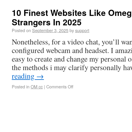
10 Finest Websites Like Omegl
Strangers In 2025
Posted on
September 3, 2025
by
support
Nonetheless, for a video chat, you’ll wa
configured webcam and headset. I amazi
easy to create and change my personal on 
the methods i may clarify personally h
reading
→
Posted in
OM cc
|
Comments Off